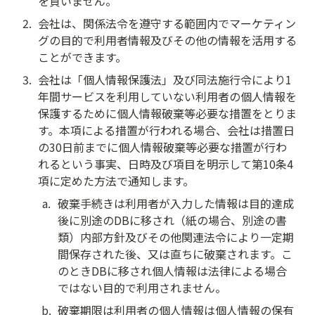
を負いません。
2
.
会社は、関係法令を遵守する範囲内でマーケティン
グの目的で利用者情報及びその他の情報を活用する
ことができます。
3
.
会社は「個人情報保護法」及び同法施行令により1
年間サービスを利用していない利用者の個人情報を
保護するために個人情報破棄等必要な措置をとりま
す。本項による措置が行われる場合、会社は措置日
の30日前までに個人情報破棄等必要な措置が行わ
れるという事実、日時及び項目を明示して第10条4
項に定めた方法で通知します。
a
.
破棄手続きは利用者が入力した情報は目的達成
後に別途のDBに移され（紙の場合、別途の書
類）内部方針及びその他関連法令により一定期
間保存された後、又は直ちに破棄されます。こ
のときDBに移され個人情報は法律による場合
ではない目的で利用されません。
b
.
破棄期限は利用者の個人情報は個人情報の保有