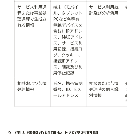
サービス利用過
端末（モバイ
サービス利用統
会員
程または事業処
ル、タブレット
計及び分析活用
理過程で生成さ
PCなど各種有
れる情報
無線デバイスを
含む）IPアドレ
ス、MACアドレ
ス、サービス利
用記録、接続ロ
グ、クッキー、
接続IPアドレ
ス、制裁及び利
用停止記録
相談および苦情
氏名、携帯電話
相談または苦情
会員
処理情報
番号、ID、Eメ
処理時の個人識
し、
ールアドレス
別情報
めた
全)
2. 個人情報の処理および保有期間