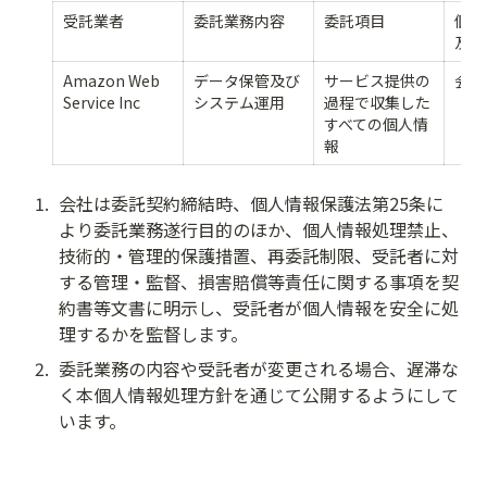
受託業者
委託業務内容
委託項目
個人
及び
Amazon Web 
データ保管及び
サービス提供の
会員
Service Inc
システム運用
過程で収集した
すべての個人情
報
1
.
会社は委託契約締結時、個人情報保護法第25条に
より委託業務遂行目的のほか、個人情報処理禁止、
技術的・管理的保護措置、再委託制限、受託者に対
する管理・監督、損害賠償等責任に関する事項を契
約書等文書に明示し、受託者が個人情報を安全に処
理するかを監督します。
2
.
委託業務の内容や受託者が変更される場合、遅滞な
く本個人情報処理方針を通じて公開するようにして
います。