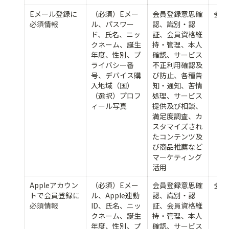
Eメール登録に
（必須）Eメー
会員登録意思確
会員
必須情報
ル、パスワー
認、識別・認
ド、氏名、ニッ
証、会員資格維
クネーム、誕生
持・管理、本人
年度、性別、プ
確認、サービス
ライバシー番
不正利用確認及
号、デバイス購
び防止、各種告
入地域（国）
知・通知、苦情
（選択）プロフ
処理、サービス
ィール写真
提供及び相談、
満足度調査、カ
スタマイズされ
たコンテンツ及
び商品推薦など
マーケティング
活用
Appleアカウン
（必須）Eメー
会員登録意思確
会員
トで会員登録に
ル、Apple連動
認、識別・認
必須情報
ID、氏名、ニッ
証、会員資格維
クネーム、誕生
持・管理、本人
年度、性別、プ
確認、サービス