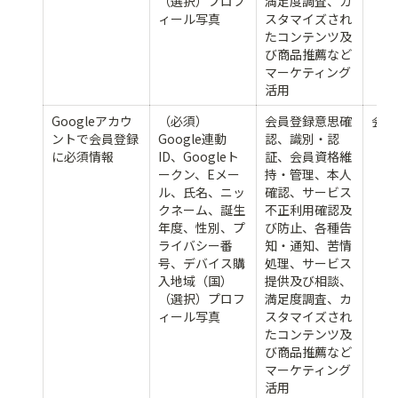
（選択）プロフ
満足度調査、カ
ィール写真
スタマイズされ
たコンテンツ及
び商品推薦など
マーケティング
活用
Googleアカウ
（必須）
会員登録意思確
会員
ントで会員登録
Google連動
認、識別・認
に必須情報
ID、Googleト
証、会員資格維
ークン、Eメー
持・管理、本人
ル、氏名、ニッ
確認、サービス
クネーム、誕生
不正利用確認及
年度、性別、プ
び防止、各種告
ライバシー番
知・通知、苦情
号、デバイス購
処理、サービス
入地域（国）
提供及び相談、
（選択）プロフ
満足度調査、カ
ィール写真
スタマイズされ
たコンテンツ及
び商品推薦など
マーケティング
活用