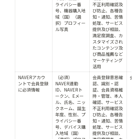
ライバシー番
不正利用確認及
号、機器購入地
び防止、各種告
域（国）（選
知・通知、苦情
択）プロフィー
処理、サービス
ル写真
提供及び相談、
満足度調査、カ
スタマイズされ
たコンテンツ及
び商品推薦など
マーケティング
活用
NAVERアカウ
（必須）
会員登録意思確
会員
ントで会員登録
NAVER連動
認、識別・認
に必須情報
ID、NAVERト
証、会員資格維
ークン、Eメー
持・管理、本人
ル、氏名、ニッ
確認、サービス
クネーム、誕生
不正利用確認及
年度、性別、プ
び防止、各種告
ライバシー番
知・通知、苦情
号、デバイス購
処理、サービス
入地域（国）
提供及び相談、