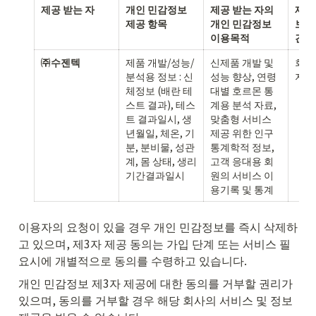
제공 받는 자
개인 민감정보 
제공 받는 자의 
제공 
제공 항목
개인 민감정보 
보유
이용목적
간
㈜수젠텍
제품 개발/성능/
신제품 개발 및 
회원
분석용 정보 : 신
성능 향상, 연령
지
체정보 (배란 테
대별 호르몬 통
스트 결과), 테스
계용 분석 자료, 
트 결과일시, 생
맞춤형 서비스 
년월일, 체온, 기
제공 위한 인구 
분, 분비물, 성관
통계학적 정보, 
계, 몸 상태, 생리 
고객 응대용 회
기간결과일시 
원의 서비스 이
용기록 및 통계
이용자의 요청이 있을 경우 개인 민감정보를 즉시 삭제하
고 있으며, 제3자 제공 동의는 가입 단계 또는 서비스 필
요시에 개별적으로 동의를 수령하고 있습니다.
개인 민감정보 제3자 제공에 대한 동의를 거부할 권리가 
있으며, 동의를 거부할 경우 해당 회사의 서비스 및 정보 